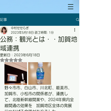
記事
中村せせらぎ
2023年5月18日
読了時間: 1分
公務：観光とは・・加賀地
域連携
更新日：
2023年6月18日
5つ星のうちNaNと評価されています。
野々市市、白山市、川北町、能美市、
加賀市、小松市の関係者が、連携し
て、北陸新幹線開業や、2024年県内全
線開通の効果を　加賀地区全体の発展