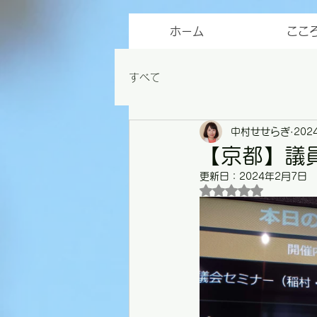
ホーム
ここ
すべて
中村せせらぎ
202
【京都】議
更新日：
2024年2月7日
5つ星のうちNaN