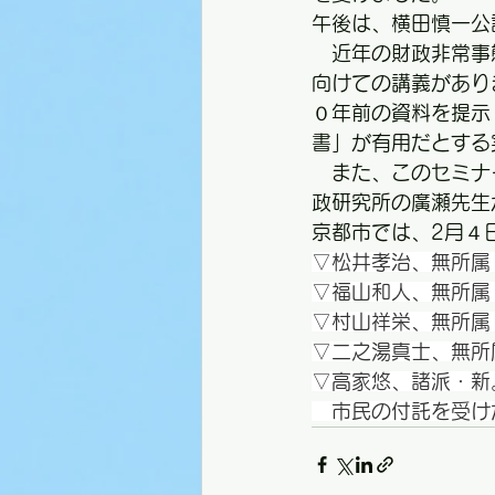
午後は、横田慎一公
　近年の財政非常事
向けての講義があり
０年前の資料を提示
書」が有用だとする
　また、このセミナ
政研究所の廣瀬先生
京都市では、2月４
▽松井孝治、無所属・
▽福山和人、無所属・
▽村山祥栄、無所属
▽二之湯真士、無所
▽高家悠、諸派・新
　市民の付託を受け