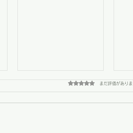
5つ星のうち0と評価され
まだ評価がありま
【野々市】畑の恵みと、心に
【野