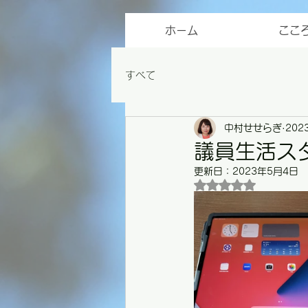
ホーム
ここ
すべて
中村せせらぎ
202
議員生活ス
更新日：
2023年5月4日
5つ星のうちNaN