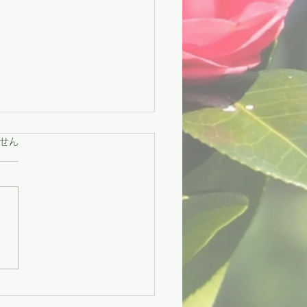
ています。
せん
々市】困りごとに寄り添
援と、地域をつなぐ交流
づくり