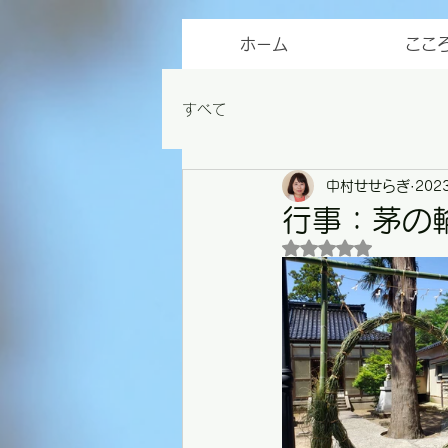
ホーム
ここ
すべて
中村せせらぎ
202
行事：茅の
5つ星のうちNaN