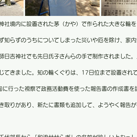
神社境内に設置された茅（かや）で作られた大きな輪を
ず知らずのうちについてしまった災いや厄を除け、家内
師日吉神社でも先日氏子さんらの手で制作されました。
じてきました。知の輪くぐりは、17日位まで設置され
旬に行った視察で政務活動費を使った報告書の作成書を
き取りがあり、新たに書類も追加して、ようやく報告が