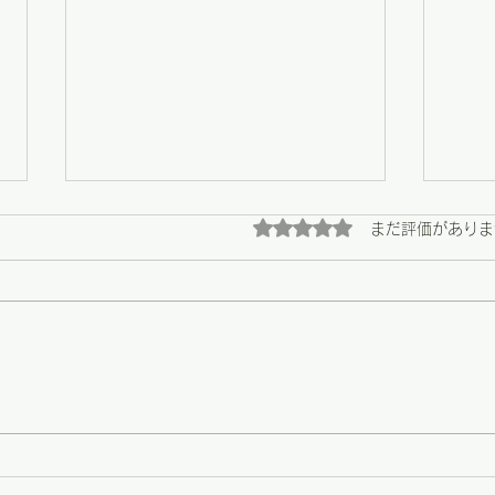
5つ星のうち0と評価され
まだ評価がありま
【野々市】畑の恵みと、心に
【野
残る陶芸展の最終日
う支
の場