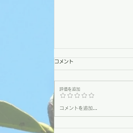
コメント
評価を追加
コメントを追加…
【野々市】条例づくりの原点
を思い出した一日