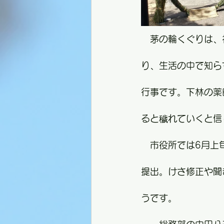
　茅の輪くぐりは、
り、生活の中で知ら
行事です。下林の薬
ると穢れていくと信
　市役所では6月上
提出。けさ修正や聞
うです。