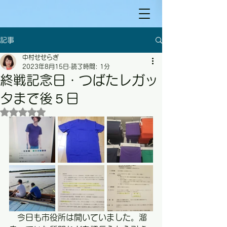
記事
中村せせらぎ
2023年8月15日
読了時間: 1分
終戦記念日・つばたレガッ
タまで後５日
5つ星のうちNaNと評価されています。
　今日も市役所は開いていました。溜