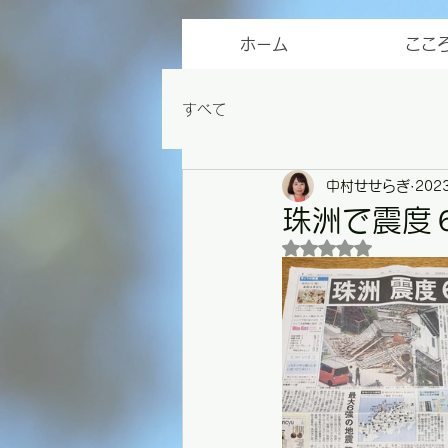
ホーム
ここ
すべて
中村せせらぎ
202
珠洲で震度
5つ星のうちNaN