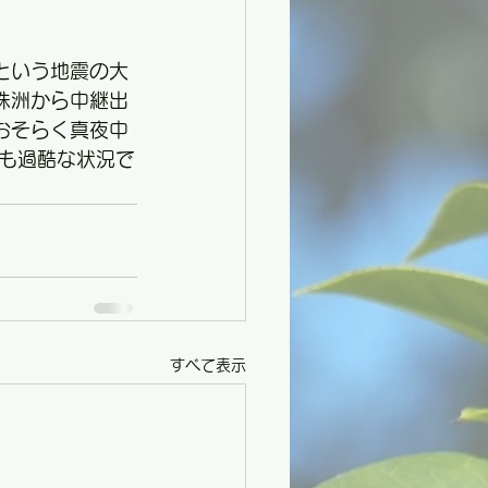
という地震の大
珠洲から中継出
おそらく真夜中
も過酷な状況で
すべて表示