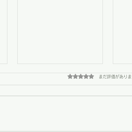
5つ星のうち0と評価され
まだ評価がありま
【野々市】畑の恵みと、心に
【野