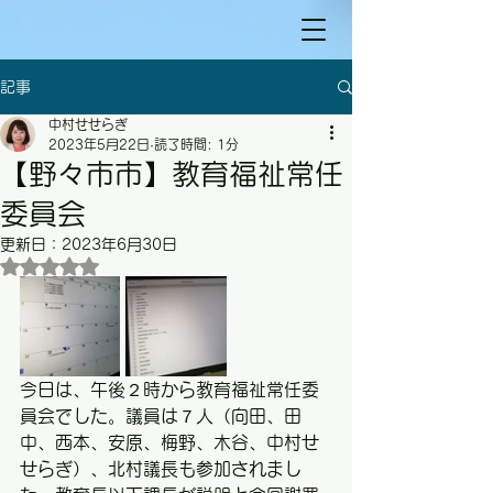
記事
中村せせらぎ
2023年5月22日
読了時間: 1分
【野々市市】教育福祉常任
委員会
更新日：
2023年6月30日
5つ星のうちNaNと評価されています。
今日は、午後２時から教育福祉常任委
員会でした。議員は７人（向田、田
中、西本、安原、梅野、木谷、中村せ
せらぎ）、北村議長も参加されまし