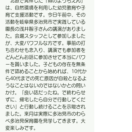
　北欧で発祥した「森のようちえん」
は、自然環境を利用した幼児教育や子
育て支援活動です。今日午前中、その
活動を岐阜県多治見市で実践している
園長の浅井智子さんの講演がありまし
た。会場スタッフとして参加しました
が、大変パワフルな方です。事前の打
ち合わせも念入り、講演でも参加者を
どんどんお話に参加させて本当にパワ
ーを貰いました。子どもの存在を無条
件で認めることから始めれば、10代か
ら40代までの死亡原因が自殺となるよ
うなことはないのではないかとの問い
かけ。「良い話だったね。で終わらせ
ずに、帰宅したら自分で行動してくだ
さい」と行動し続けることを示唆され
ました。来月は実際に多治見市のわら
べ多治見保育園を見学してきます。大
変楽しみです。