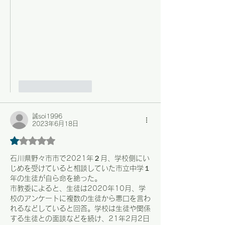
いいね！
返信
誠soi1996
2023年6月18日
5つ星のうち1と評価されています。
石川県野々市市で2021年２月、学校側にい
じめを受けていると相談していた市立中学１
年の生徒が自ら命を絶った。
市教委によると、生徒は2020年10月、学
校のアンケートに複数の生徒から悪口を言わ
れるなどしていると回答。学校は生徒や関係
する生徒との面談などを続け、21年2月2日