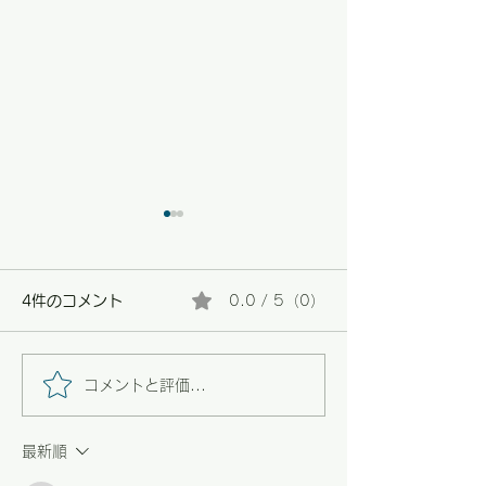
4件のコメント
0.0 / 5（0）
コメントと評価...
【野々市】畑の恵みと、
【野々市】困り
心に残る陶芸展の最終日
り添う支援と、
最新順
なぐ交流の場づ