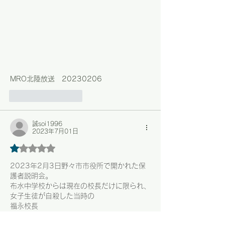
MRO北陸放送　20230206
いいね！
返信
誠soi1996
2023年7月01日
5つ星のうち1と評価されています。
2023年2月3日野々市市役所で開かれた保
護者説明会。
布水中学校からは現在の校長だけに限られ、
女子生徒が自殺した当時の
福永校長
中野教頭