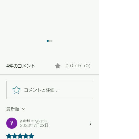
4件のコメント
0.0 / 5（0）
コメントと評価...
【野々市】畑の恵みと、
【野々市】困り
心に残る陶芸展の最終日
り添う支援と、
最新順
なぐ交流の場づ
yuichi miyagishi
2023年7月02日
5つ星のうち5と評価されています。