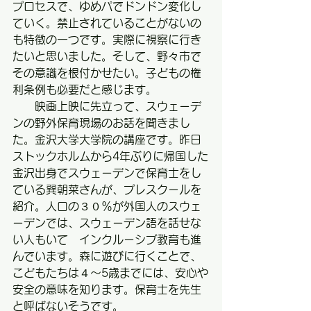
プロセスで、ゆめパでドンドン変化し
ていく。禁止されていることがないの
も特徴の一つです。実際に視察に行き
たいと思いました。そして、野々市で
その意識を根付かせたい。子どもの権
利条例も必要だと感じます。
　　映画上映に先立って、スウェーデ
ンの野外保育現場のお話を聞きまし
た。金沢大学大学院の講座です。昨日
ストックホルムから4年ぶりに帰国した
金沢出身でスウェーデンで保育士をし
ている巽朝菜さんが、プレスクールを
紹介。人口の３０％が外国人のスウェ
ーデンでは、スウェーデン語を話せな
い人もいて　インクルーシブ教育も進
んでいます。森に遊びに行くことで、
こどもたちは４～5歳までには、安心や
安全の意味を知ります。保育士を先生
と呼ばないそうです。