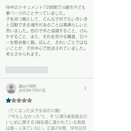
NHKのドキュメント72時間で川崎市子ども
夢パークのことやっていました。
子を持つ親として、どんな子供でもいきいき
と活動できる場所があることは素晴らしいと
思いました。他の子供と協調すること、けん
かすること、また、それを見守る職員、日々
一生懸命働く親。ほんと、きれいごとではな
いことが、子供中心で放送されていました。
考えさせられます。
いいね！
返信
誠soi1996
2023年7月01日
5つ星のうち1と評価されています。
（亡くなった女子生徒の父親）
「“何もしなかった”と、そう(第3者委員会の
いじめに関する)報告書に書かれている教員
は誰一人来ていない。正直2年間、学校は何