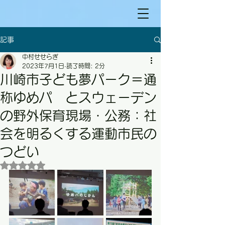
記事
中村せせらぎ
2023年7月1日
読了時間: 2分
川崎市子ども夢パーク＝通
称ゆめパ とスウェーデン
の野外保育現場・公務：社
会を明るくする運動市民の
つどい
5つ星のうちNaNと評価されています。