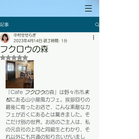
記事
中村せせらぎ
2023年4月14日
読了時間: 1分
フクロウの森
5つ星のうちNaNと評価されています。
「Cafe 
フクロウ
の森」は野々市市
末
松
にある山小屋風カフェ。挨拶回りの
最後に寄ったお店で、こんな素敵なカ
フェが近くにあるとは驚きました。そ
こだけ別の世界。お店のご主人は、私
の元会社の上司と同級生とわかり、そ
れ以外にも共通の知り合いがいまし