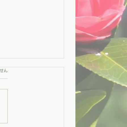
ています。
せん
々市】困りごとに寄り添
援と、地域をつなぐ交流