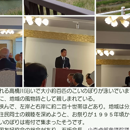
れる高橋川沿いで大小約百匹のこいのぼりが泳いでいま
に、地域の風物詩として親しまれている。
挟んで、左岸と右岸に約二百十世帯ほどあり。地域は分
住民同士の親睦を深めようと、お祭りが１９９５年頃か
いのぼりは寄付で集まったそうです。