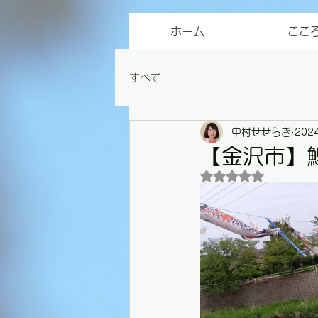
ホーム
ここ
すべて
中村せせらぎ
202
【金沢市】
5つ星のうちNaN