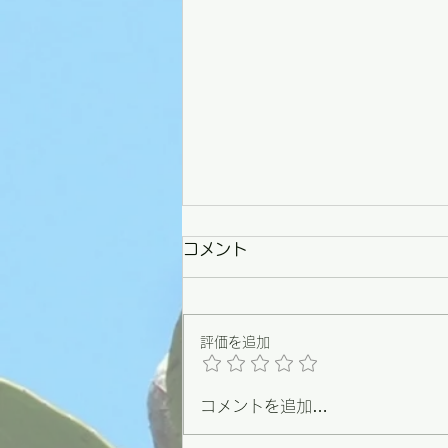
コメント
評価を追加
コメントを追加…
【野々市】条例づくりの原点
を思い出した一日