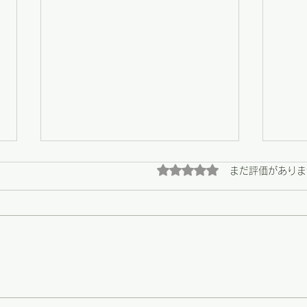
5つ星のうち0と評価され
まだ評価がありま
【野々市】畑の恵みと、心に
【野
残る陶芸展の最終日
う支