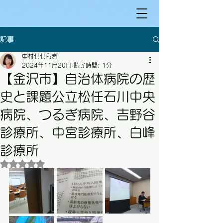
記事
中村せせらぎ
2024年11月20日
読了時間: 1分
【金沢市】自治体病院の歴
史と課題公立松任石川中央
病院、つるぎ病院、吉野谷
診療所、中宮診療所、白峰
診療所
5つ星のうちNaNと評価されています。