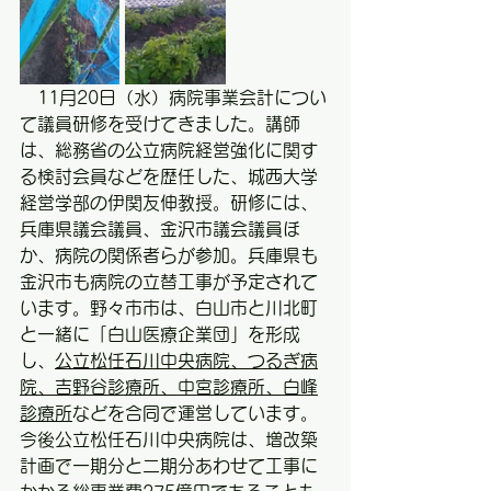
　11月20日（水）病院事業会計につい
て議員研修を受けてきました。講師
は、総務省の公立病院経営強化に関す
る検討会員などを歴任した、城西大学
経営学部の伊関友伸教授。研修には、
兵庫県議会議員、金沢市議会議員ほ
か、病院の関係者らが参加。兵庫県も
金沢市も病院の立替工事が予定されて
います。野々市市は、白山市と川北町
と一緒に「白山医療企業団」を形成
し、
公立松任石川中央病院、つるぎ病
院、吉野谷診療所、中宮診療所、白峰
診療所
などを合同で運営しています。
今後公立松任石川中央病院は、増改築
計画で一期分と二期分あわせて工事に