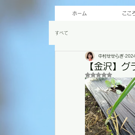
ホーム
ここ
すべて
中村せせらぎ
202
【金沢】グ
5つ星のうちNaN