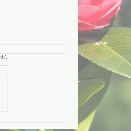
ています。
せん
々市】困りごとに寄り添
援と、地域をつなぐ交流
づくり