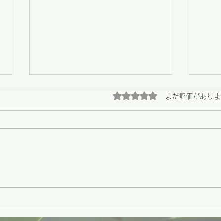
5つ星のうち0と評価され
まだ評価がありま
【野々市】畑の恵みと、心に
【野
残る陶芸展の最終日
う支
の場