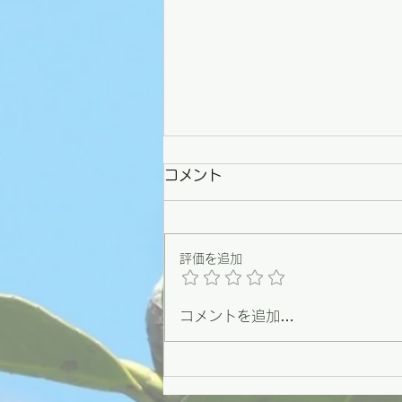
コメント
評価を追加
コメントを追加…
【野々市】条例づくりの原点
を思い出した一日