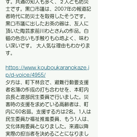
す。共通の知人も多く、２人とも防災
士です。黒口市議は、2007年の報道記
者時代に防災士を取得したそうです。
黒口市議に出したお茶の器は、友人に
頂いた陶芸家前川わとさんの作品。白
磁の色合いも手触りも心地よく、味わ
い深いです。 大人気な理由もわかりま
す。
https://www.kouboukaranokaze.j
p/d-voice/4955/
夕方は、町下林会で、避難行動要支援
者名簿の作成の打ち合わせを、本町内
会長と渡部民生委員で行いました。災
害時の支援を求めている高齢者は、町
内に60名弱。支援する方は2名。1人は
民生委員か福祉推進委員、もう1人は、
文化体育委員となりました。来週以降
実際の担当者を決めることになりまし