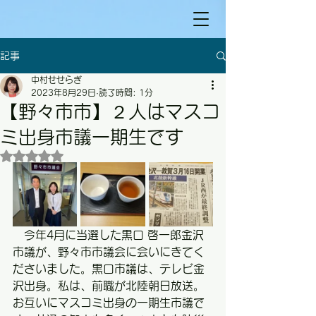
記事
中村せせらぎ
2023年8月29日
読了時間: 1分
【野々市市】２人はマスコ
ミ出身市議一期生です
5つ星のうちNaNと評価されています。
　今年4月に当選した黒口 啓一郎金沢
市議が、野々市市議会に会いにきてく
ださいました。黒口市議は、テレビ金
沢出身。私は、前職が北陸朝日放送。
お互いにマスコミ出身の一期生市議で