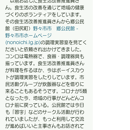
　以前お話した食生活改善推進員さ
ん。食生活の改善を通じて地域の健康
づくりのボランティアをしています。
その食生活改善推進員さんから郷公民
館（田尻町）
野々市市　郷公民館 - 
野々市市ホームページ 
(nonoichi.lg.jp)
の調理実習室を見てく
ださいと依頼され出かけてきました。
コンロは電熱器で、食器・調理器具も
揃っています。食生活改善推進員さん
が料理を作るほか、今はボーイスカウ
トが調理実習をしたりしています。市
民活動グループが炊飯器などを借りに
来ることもあるそうです。コロナが5類
となった今、地域の行事がどんどんコ
ロナ前に戻っている。公民館では今日
も「習字」などのサークル活動が行わ
れていましたが、もっと利用して交流
が進めばいいと主事さんもお話されて