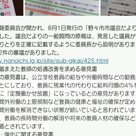
報委員会が開かれ、8月1日発行の「野々市市議会だよ
した。議会だよりの一般質問の原稿は、発言した議員が
りとりを正確に記載するように委員長から説明がありま
2件の審議がありました。
.nonoichi.lg.jp/site/sub-gikai/425.html
踏まえた教師の処遇改善を求める意見書
の意見書は、
公立学校教員の給与や労働時間などの勤務
とにしており、教員に残業代の代わりに給料月額の4%
に「定額働かせ放題」になっているとの意見があります
間外労働の上限規制など教員の健康と福祉の確保が定め
間労働を解消できない状態が続いていると言われていま
、教員の長時間労働の解消や将来の教員人材の確保など
題とされています。
・強化に関する意見書