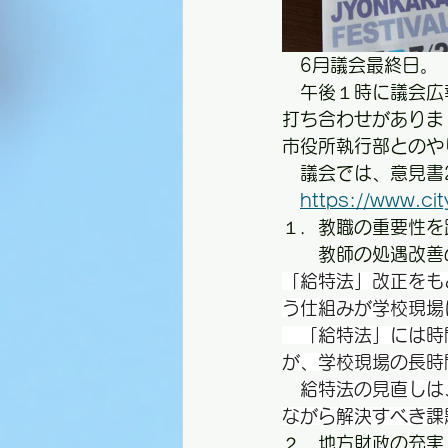
　6月議会最終日。
　午後１時に議会広
打ち合わせがありま
市役所執行部とのや
　議会では、意見書
https://www.city
１．教職の重要性を
　　教師の処遇改善
「給特法」改正をも
う仕組みが学校現場
　「給特法」には時
が、学校現場の長時
給特法の見直しは
ながら解決すべき課
２．地方財政の充実