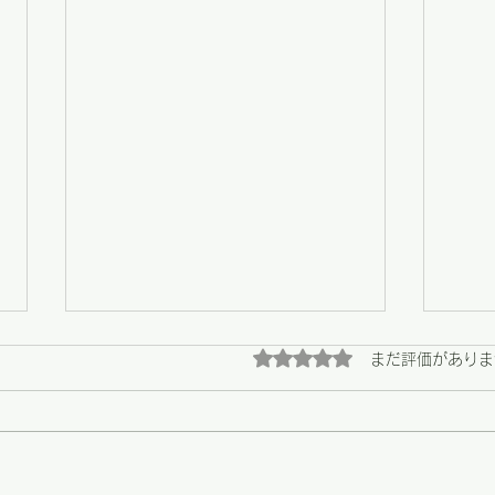
5つ星のうち0と評価され
まだ評価がありま