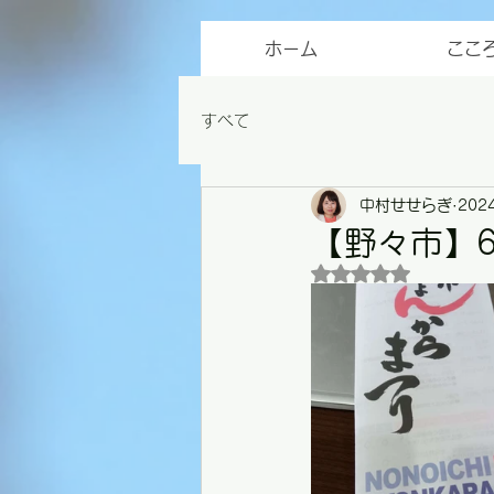
ホーム
ここ
すべて
中村せせらぎ
202
【野々市】
5つ星のうちNaN