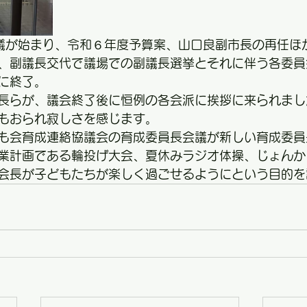
議が始まり、令和６年度予算案、山口良副市長の再任ほ
、副議長交代で議場での副議長選挙とそれに伴う各委員
分に終了。
長らが、議会終了後に恒例の各会派に挨拶に来られまし
もおられ寂しさを感じます。
も会育成連絡協議会の育成委員長会議が新しい育成委員
業計画である輪投げ大会、夏休みラジオ体操、じょんか
会長が子どもたちが楽しく過ごせるようにという目的を