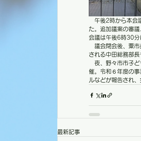
　午後2時から本会
た。追加議案の審議
会議は午後6時30
　議会閉会後、粟市
される中田総務部長
　夜、野々市市子ど
催。令和６年度の事
ルなどが報告され、
最新記事