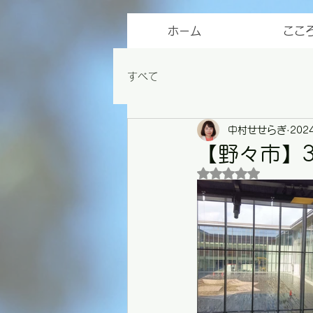
ホーム
ここ
すべて
中村せせらぎ
202
【野々市】
5つ星のうちNaN