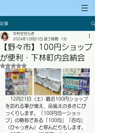
記事
中村せせらぎ
2024年12月21日
読了時間: 1分
【野々市】100円ショップ
が便利・下林町内会納会
5つ星のうちNaNと評価されています。
　12月21日（土）
最近
100円ショップ
を訪れる事が増え、品揃えの多さにび
っくりします。「100円均一ショッ
プ」の
略称
である「100均」「百均」
（ひゃっきん）と呼んだりもします。