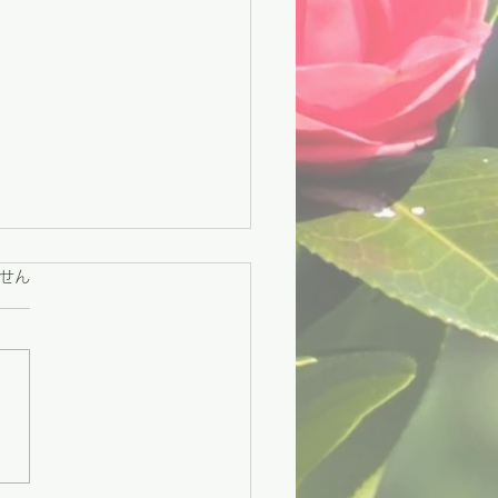
ています。
せん
々市】困りごとに寄り添
援と、地域をつなぐ交流