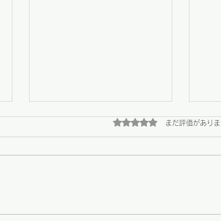
5つ星のうち0と評価され
まだ評価がありま
【野々市】畑の恵みと、心に
【野
残る陶芸展の最終日
う支