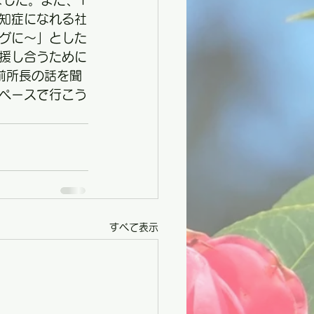
ました。まだ、1
知症になれる社
グに～」とした
援し合うために
子前所長の話を聞
ペースで行こう
すべて表示