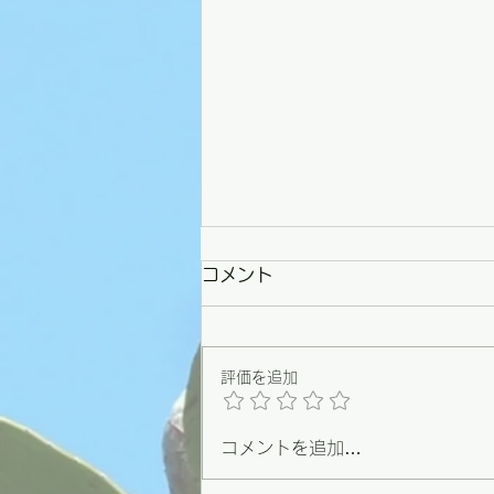
コメント
評価を追加
コメントを追加…
【野々市】条例づくりの原点
を思い出した一日