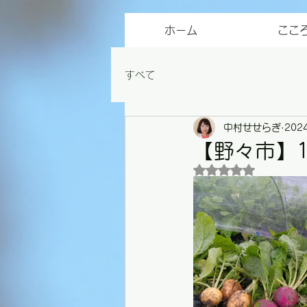
ホーム
ここ
すべて
中村せせらぎ
202
【野々市】
5つ星のうちNaN