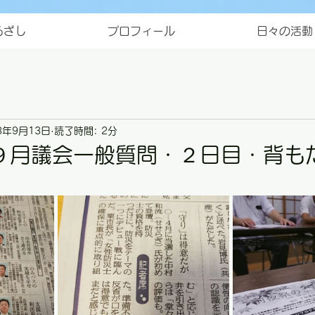
ろざし
プロフィール
日々の活動
3年9月13日
読了時間: 2分
９月議会一般質問・２日目・背も
と評価されています。