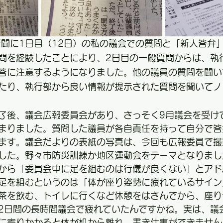
新聞に1日目（12日）の私の議会での質問と「新人答弁
問を経験したことにより、2日目の一般質問からは、執
答に注意するようになりました。他の議員の質問を聞い
たり、執行部から良い情報が提示された質問を聞いてノ
了後、議会広報委員会があり、さっそく9月議会を受け
まりました。質問した議員が各自責任を持って自分で答
ます。議会だよりの表紙の写真は、今回も広報委員で撮
した。野々市防災訓練か地区運動会をテーマとなりまし
から「委員会中に足を組むのは行儀が良くない」とアド
足を組むというのは「体が座り姿勢に疲れているサイン
茶を飲む、トイレに行くなど休憩をはさんでから、座り
2日間の長時間議会で疲れていたんですかね。実は、議
に寄りかかると体が机から離れ、書き仕事ができません