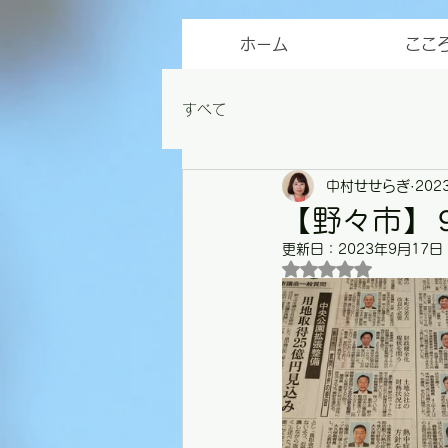
ホーム
ここ
すべて
中村せせらぎ
202
【野々市】
更新日：
2023年9月17日
5つ星のうちNaN