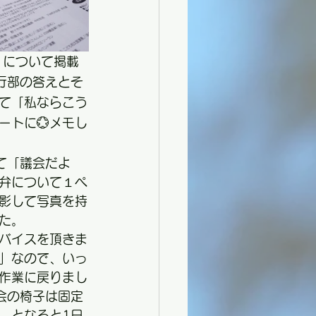
」について掲載
行部の答えとそ
て「私ならこう
ートに💮メモし
て「議会だよ
弁について１ペ
影して写真を持
た。
バイスを頂きま
」なので、いっ
作業に戻りまし
会の椅子は固定
。となると1日