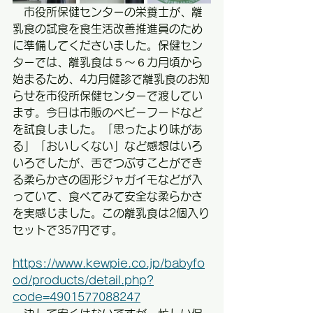
　市役所保健センターの栄養士が、離
乳食の試食を食生活改善推進員のため
に準備してくださいました。保健セン
ターでは、離乳食は５～６カ月頃から
始まるため、4カ月健診で離乳食のお知
らせを市役所保健センターで渡してい
ます。今日は市販のベビーフードなど
を試食しました。「思ったより味があ
る」「おいしくない」など感想はいろ
いろでしたが、舌でつぶすことができ
る柔らかさの固形ジャガイモなどが入
っていて、食べてみて安全な柔らかさ
を実感じました。この離乳食は2個入り
セットで357円です。
https://www.kewpie.co.jp/babyfo
od/products/detail.php?
code=4901577088247