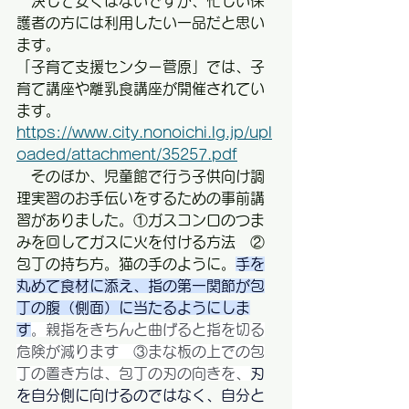
　決して安くはないですが、忙しい保
護者の方には利用したい一品だと思い
ます。
「子育て支援センター菅原」では、子
育て講座や離乳食講座が開催されてい
ます。
https://www.city.nonoichi.lg.jp/upl
oaded/attachment/35257.pdf
　そのほか、児童館で行う子供向け調
理実習のお手伝いをするための事前講
習がありました。①ガスコンロのつま
みを回してガスに火を付ける方法　②
包丁の持ち方。猫の手のように。
手を
丸めて食材に添え、指の第一関節が包
丁の腹（側面）に当たるようにしま
す
。親指をきちんと曲げると指を切る
危険が減ります　③まな板の上での包
丁の置き方は、包丁の刃の向きを、
刃
を自分側に向けるのではなく、自分と