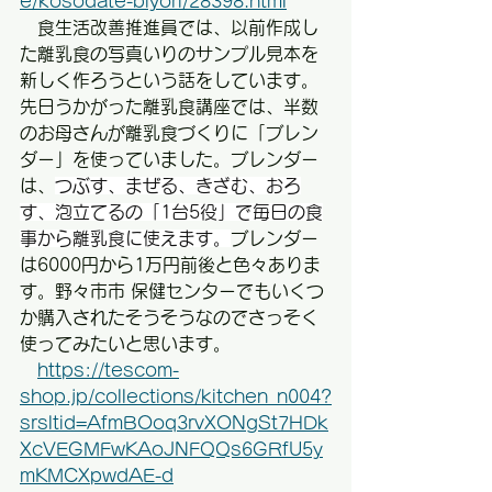
e/kosodate-biyori/28398.html
　食生活改善推進員では、以前作成し
た離乳食の写真いりのサンプル見本を
新しく作ろうという話をしています。
先日うかがった離乳食講座では、半数
のお母さんが離乳食づくりに「ブレン
ダー」を使っていました。ブレンダー
は、
つぶす、まぜる、きざむ、おろ
す、泡立てるの「1台5役」で毎日の食
事から離乳食に使えます。
ブレンダー
は6000円から1万円前後と色々ありま
す。野々市市 保健センターでもいくつ
か購入されたそうそうなのでさっそく
使ってみたいと思います。
https://tescom-
shop.jp/collections/kitchen_n004?
srsltid=AfmBOoq3rvXONgSt7HDk
XcVEGMFwKAoJNFQQs6GRfU5y
mKMCXpwdAE-d