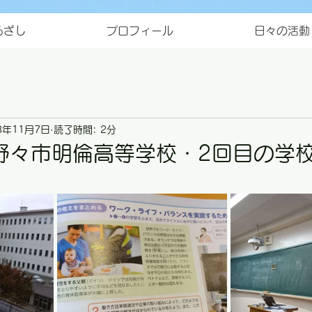
ろざし
プロフィール
日々の活動
3年11月7日
読了時間: 2分
野々市明倫高等学校・2回目の学
と評価されています。