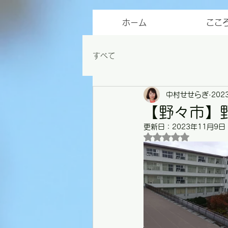
ホーム
ここ
すべて
中村せせらぎ
202
【野々市】
更新日：
2023年11月9日
5つ星のうちNaN