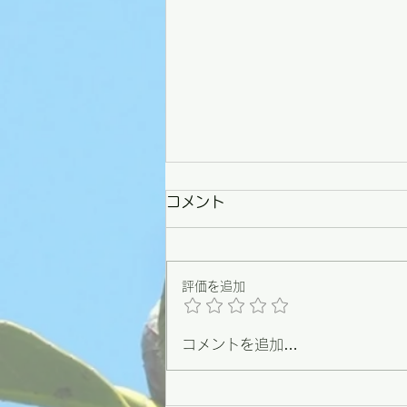
コメント
評価を追加
コメントを追加…
【野々市】条例づくりの原点
を思い出した一日