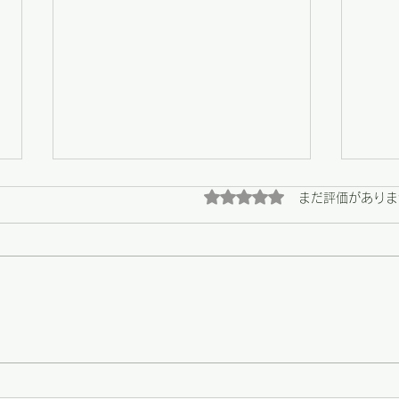
5つ星のうち0と評価され
まだ評価がありま
【野々市】畑の恵みと、心に
【野
残る陶芸展の最終日
う支