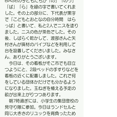
BASEの子どもたちが「の」「のっ」
「ぱ」「ら」を緑の字で書いてくれま
した。その上の部分に、下代表が黒字
で「こどもとおとなの自分時間　はら
っぱ」と書いて、私と2人でニスを塗り
ました。ニスの色が茶色でした。その
後、しばらく乾かして、渡部さんと矢
村さんが廃材のパイプなどを利用して
台を設置してくださいました。みなさ
ん、ありがとうございます。
　今日は、その看板がそこ市でも目立
つようにと、2段ベッドの手すりなどを
看板の近くに配置しました。これで何
をしている団体かだけでも分かるよう
になりました。玉ねぎを植える予定の
畝が出来上がりつつあります。
　朝7時過ぎには、小学生の集団登校の
見守り隊に参加。今日はランドセルと
同じ大きさのリユックを背負ったため