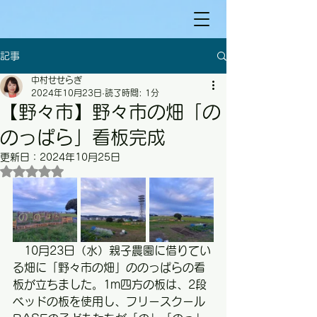
記事
中村せせらぎ
2024年10月23日
読了時間: 1分
【野々市】野々市の畑「の
のっぱら」看板完成
更新日：
2024年10月25日
5つ星のうちNaNと評価されています。
　10月23日（水）親子農園に借りてい
る畑に「野々市の畑」ののっぱらの看
板が立ちました。1m四方の板は、2段
ベッドの板を使用し、フリースクール