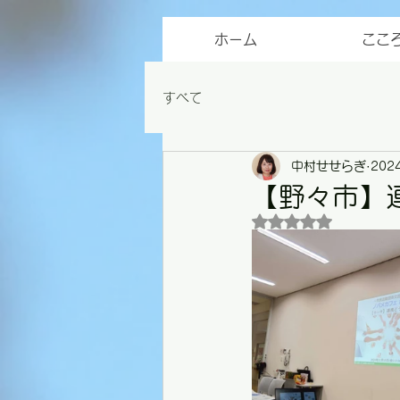
ホーム
ここ
すべて
中村せせらぎ
202
【野々市】
5つ星のうちNaN