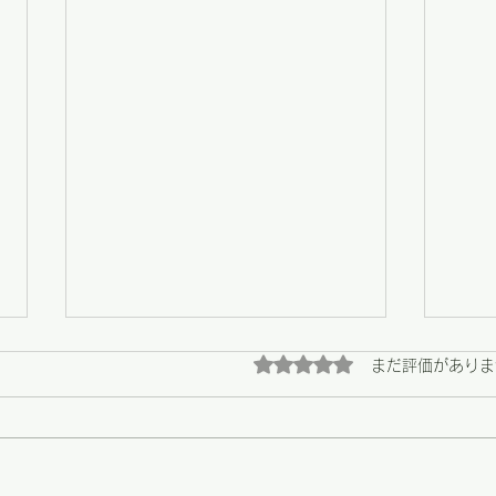
5つ星のうち0と評価され
まだ評価がありま