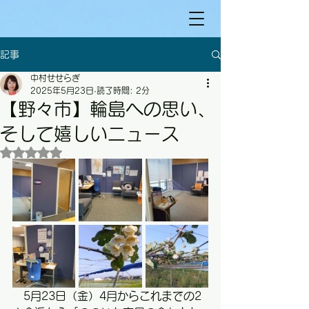
記事
中村せせらぎ
2025年5月23日
読了時間: 2分
【野々市】輪島への思い、
そして嬉しいニュース
5つ星のうちNaNと評価されています。
　5月23日（金）4月からこれまでの2