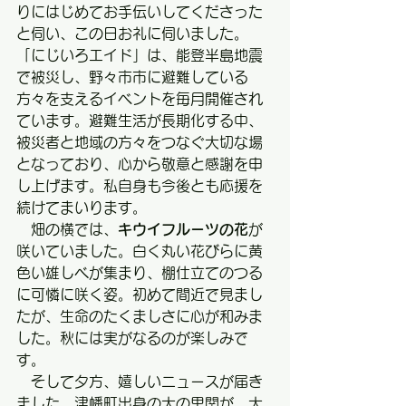
りにはじめてお手伝いしてくださった
と伺い、この日お礼に伺いました。
「にじいろエイド」は、能登半島地震
で被災し、野々市市に避難している
方々を支えるイベントを毎月開催され
ています。避難生活が長期化する中、
被災者と地域の方々をつなぐ大切な場
となっており、心から敬意と感謝を申
し上げます。私自身も今後とも応援を
続けてまいります。
　畑の横では、
キウイフルーツの花
が
咲いていました。白く丸い花びらに黄
色い雄しべが集まり、棚仕立てのつる
に可憐に咲く姿。初めて間近で見まし
たが、生命のたくましさに心が和みま
した。秋には実がなるのが楽しみで
す。
　そして夕方、嬉しいニュースが届き
ました。津幡町出身の大の里関が、大