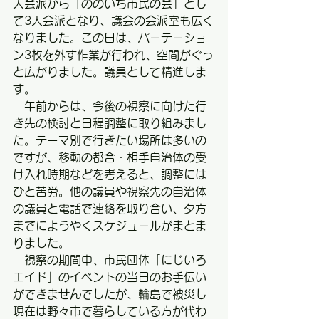
人会派から「ののいち市民の会」とし
て3人会派となり、議会の会派室も広く
なりました。この日は、パーテーショ
ン3枚を外す作業が行われ、空間がぐっ
と広がりました。議員として精進しま
す。
　午前からは、今後の視察に向けた行
き先の検討と日程調整に取り組みまし
た。テーマ別で行きたい場所は多いの
ですが、移動の都合・相手自治体の受
け入れ時期などを考えると、調整には
ひと苦労。他の議員や視察先の自治体
の議員と電話で連絡を取り合い、夕方
までにようやくスケジュールがまとま
りました。
　視察の期間中、市民団体「にじいろ
エイド」のイベントの当日のお手伝い
ができませんでしたが、輪島で被災し
現在は野々市で暮らしている方が代わ