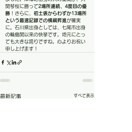
関琴桜に勝って
2場所連続、4度目の優
勝
！さらに、
初土俵からわずか13場所
という最速記録での横綱昇進
が確実
に。石川県出身としては、七尾市出身
の輪島関以来の快挙です。地元にとっ
ても大きな誇りですね。心よりお祝い
申し上げます！
すべて表示
最新記事