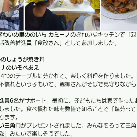
ぎわいの里ののいち カミーノ
のきれいなキッチンで「親
活改善推進員「食改さん」として参加しました。
んのしょうが焼き丼
ツナのいそべあえ
が4つのテーブルに分かれて、楽しく料理を作りました
不慣れという子もいて、親御さんがそばで見守りながら
進員6名
がサポート。最初に、子どもたちは家で作った
しました。食べ慣れた味を数値で知ることで「塩分って
ります。
い三角巾
がプレゼントされました。みんなそろって三角
隊」みたいで楽しそうでした。