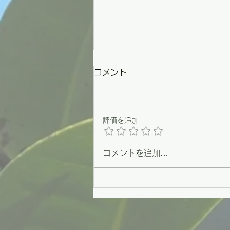
コメント
評価を追加
コメントを追加…
【野々市】条例づくりの原点
を思い出した一日