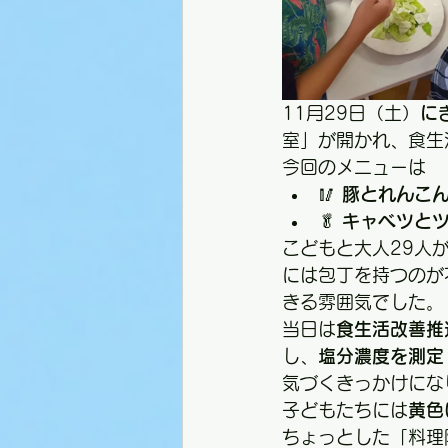
11月29日（土）
に
室」が開かれ、食生
今回のメニューは
🥢 
豚とれんこ
🥬 
キャベツと
こどもと大人29人
には包丁を持つのが
きる雰囲気でした。
当日は
食生活改善推
し、
塩分濃度を測定
気づくきっかけにな
子どもたちには
黄色
ちょっとした「料理