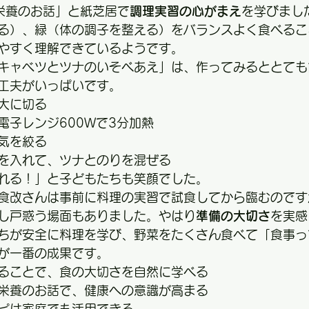
栄養のお話」と紙芝居で
調理実習の心がまえ
を学びまし
る）、緑（体の調子を整える）をバランスよく食べるこ
やすく理解できているようです。
キャベツとツナのいそべあえ」は、作ってみるととても
工夫がいっぱいです。
大に切る
電子レンジ600Wで3分加熱
気を絞る
を入れて、ツナとのりを混ぜる
れる！」と子どもたちも笑顔でした。
食改さんは事前に料理の実習で試食してから臨むのです
し戸惑う場面もありました。やはり
準備の大切さ
を実感
ちが安全に料理を学び、野菜をたくさん食べて「食事っ
が一番の成果です。
ることで、食の大切さを自然に学べる
栄養のお話で、健康への意識が高まる