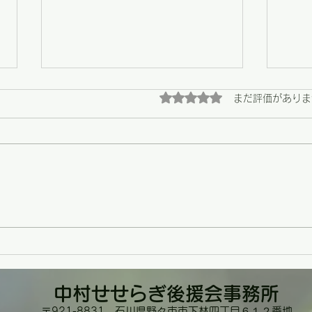
5つ星のうち0と評価され
まだ評価がありま
【野々市】畑の恵みと、心に
【野
残る陶芸展の最終日
う支
の場
中村せせらぎ
後援会事務所
〒921-8831 石川県野々市市下林四丁目６１２番
地