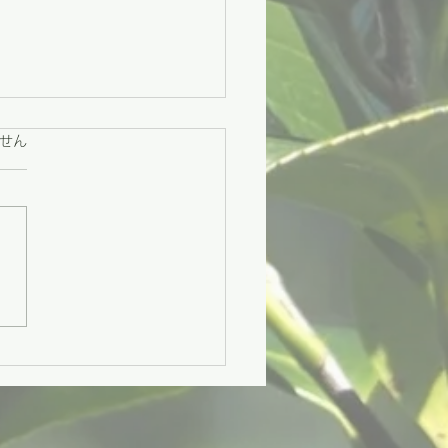
ています。
せん
々市】困りごとに寄り添
援と、地域をつなぐ交流
づくり