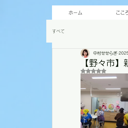
ホーム
ここ
すべて
中村せせらぎ
202
【野々市】
5つ星のうちNaN