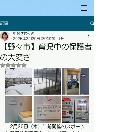
記事
中村せせらぎ
2025年2月20日
読了時間: 1分
【野々市】育児中の保護者
の大変さ
5つ星のうちNaNと評価されています。
　2月20日（木）午前開催のスポーツ