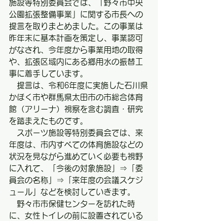
施設等特別委員会では、「野々市中央
公園拡張整備事業」に関する市長への
提言を取りまとめました。この事業は
昨年末に基本計画を策定し、事業認可
がなされ、今年度から事業用地の取得
や、拡張区域内にある郷用水の振替工
事に着手しています。
　提言は、令和6年度に実施した石川県
かほく市や群馬県太田市の市総合体育
館（アリーナ）視察を含む調査・研究
を踏まえたものです。
　スポーツ施設等特別委員会では、来
年度は、市内すべての体育施設などの
状況を見ながら進めていく必要も視野
に入れて、「今後の対象施設」⇒「委
員会の名称」⇒「来年度の会議スケジ
ュール」などを検討していきます。
　野々市市保健センターを訪れた時
に、女性トイレの前に設置されている