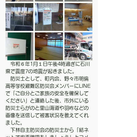
　令和６年1月１日午後4時過ぎに石川
県で震度7の地震が起きました。
　防災士として、町内会、野々市明倫
高等学校避難区防災会メンバーにLINE
で「ご自分とご家族の安全を確保して
ください」と連絡した後、市外にいる
防災士らがのと里山海道や羽咋などの
画像を送信して被害状況を教えてくれ
ました。
　下林自主防災会の防災士から「結ネ