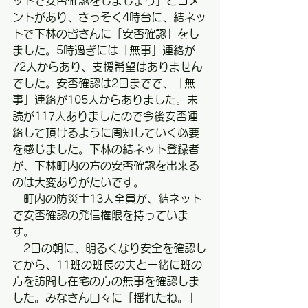
ットで安否確認をしましょう」とコメ
ントがあり、さっそく4時台に、結ネッ
トで下林の皆さんに「安否確認」をし
ました。5時過ぎには「無事」連絡が
72人からあり、支援希望はありません
でした。安否確認は2日までで、「無
事」連絡が105人からありました。未
読が117人ありましたので今後安否連
絡して頂けるように周知していく必要
を感じました。下林の結ネット登録者
が、下林町内の方の安否確認を出来る
のは大変ありがたいです。
　町内の防災士13人全員が、結ネット
で安否確認の発信権限を持っていま
す。
　2日の朝に、明るくなり安全を確認し
てから、11班の班長の夫と一緒に班の
方を訪問し在宅の方の無事を確認しま
した。みなさん口々に「揺れたね。」