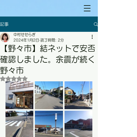
記事
中村せせらぎ
2024年1月2日
読了時間: 2分
【野々市】結ネットで安否
確認しました。余震が続く
野々市
5つ星のうちNaNと評価されています。