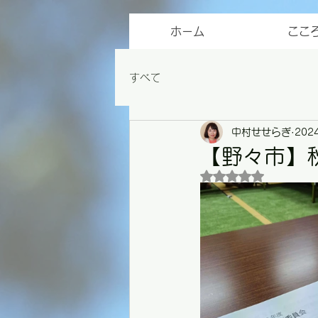
ホーム
ここ
すべて
中村せせらぎ
202
【野々市】
5つ星のうちNaN