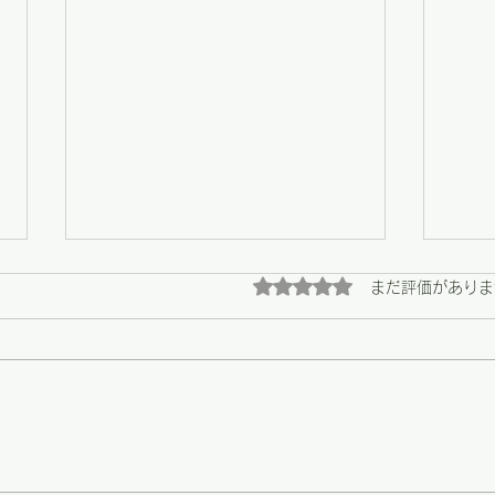
5つ星のうち0と評価され
まだ評価がありま
【野々市】畑の恵みと、心に
【野