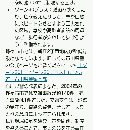
を時速30kmに制限する区域。
ゾーン30プラス
：道路を狭くした
り、色を変えたりして、車が自然
にスピードを落とすよう工夫され
た区域。学校や高齢者施設の周辺
など、歩行者が安心して歩けるよ
うに整備されます。
野々市市では、
新庄2丁目地内
が整備対
象となっています。詳しくは石川県警
の公式ページをご覧ください：👉 
「ゾ
ーン30」「ゾーン30プラス」につい
て - 石川県警察本部
石川県警の発表によると、
2024年の
野々市市では交通事故が約140件、死
亡事故は1件
でした。交通安全は、地域
の見守り、道路の整備、そして一人ひ
とりの意識によって守られます。
私も現場に足を運び、声を聞き、制度
を整えることで、市民の命を守る責任