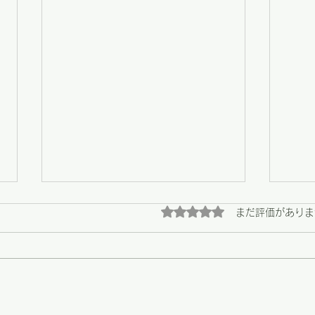
5つ星のうち0と評価され
まだ評価がありま