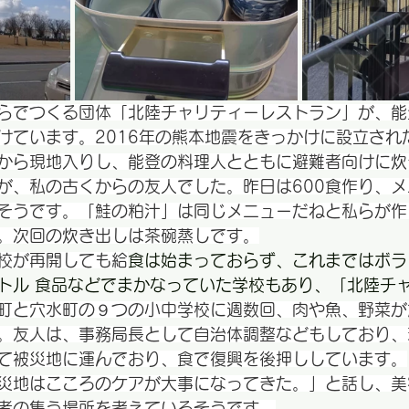
らでつくる団体「北陸チャリティーレストラン」が、能
けています。2016年の熊本地震をきっかけに設立され
から現地入りし、能登の料理人とともに避難者向けに炊
が、私の古くからの友人でした。昨日は600食作り、
そうです。「鮭の粕汁」は同じメニューだねと私らが作
。次回の炊き出しは茶碗蒸しです。
校が再開しても給
食は始まっておらず、これまではボラ
トル 食品などでまかなっていた学校もあり、「北陸チ
町と穴水町の９つの小中学校に週数回、肉や魚、野菜が
。友人は、事務局長として自治体調整などもしており、
て被災地に運んでおり、食で復興を後押ししています。
災地はこころのケアが大事になってきた。」と話し、美
者の集う場所を考えているそうです。