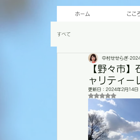
ホーム
ここ
すべて
中村せせらぎ
202
【野々市】
ャリティー
更新日：
2024年2月14日
5つ星のうちNaN