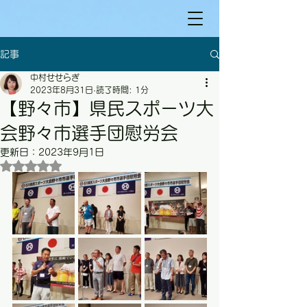
記事
中村せせらぎ
2023年8月31日
読了時間: 1分
【野々市】県民スポーツ大
会野々市選手団慰労会
更新日：
2023年9月1日
5つ星のうちNaNと評価されています。