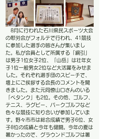
　8月に行われた石川県民スポーツ大会
の慰労会がフォルテで行われ、41競技
に参加した選手の皆さんが集いまし
た。私が会員として所属する「綱引」
は男子1位女子2位、「山岳」は壮年女
子1位一般男女2位など大活躍をみせま
した。それぞれ選手団のスピーチで、
壇上にご挨拶する会長のコメントを聞
きました。また元同僚山口さんのいる
「ペタンク」も2位。その他、ゴルフ、
テニス、ラグビー、パークゴルフなど
色々な競技に知り合いが参加していま
す。野々市市は総合成績で男子6位、女
子8位の成績と今年も健闘。今年の夏は
暑かったので、グラウンドゴルフは暑