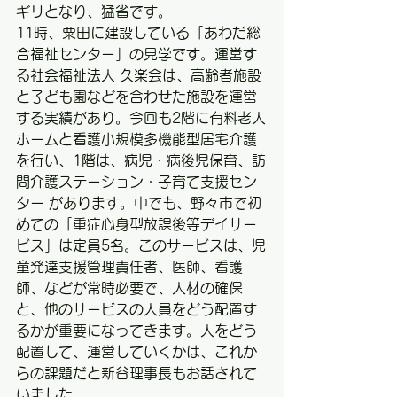
ギリとなり、猛省です。
11時、粟田に建設している「あわだ総
合福祉センター」の見学です。運営す
る社会福祉法人 久楽会は、高齢者施設
と子ども園などを合わせた施設を運営
する実績があり。今回も2階に有料老人
ホームと看護小規模多機能型居宅介護
を行い、1階は、病児・病後児保育、訪
問介護ステーション・子育て支援セン
ター があります。中でも、野々市で初
めての「重症心身型放課後等デイサー
ビス」は定員5名。このサービスは、児
童発達支援管理責任者、医師、看護
師、などが常時必要で、人材の確保
と、他のサービスの人員をどう配置す
るかが重要になってきます。人をどう
配置して、運営していくかは、これか
らの課題だと新谷理事長もお話されて
いました。