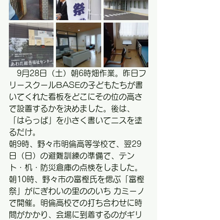
　9月28日（土）朝6時畑作業。昨日フ
リースクールBASEの子どもたちが書
いてくれた看板をどこにその位の高さ
で設置するかを決めました。後は、
「はらっぱ」を小さく書いてニスを塗
るだけ。
朝9時、野々市明倫高等学校で、翌29
日（日）の避難訓練の準備で、テン
ト・机・防災倉庫の点検をしました。
朝10時、野々市の富樫氏を偲ぶ「富樫
祭」がにぎわいの里ののいち カミーノ
で開催。明倫高校での打ち合わせに時
間がかかり、会場に到着するのがギリ