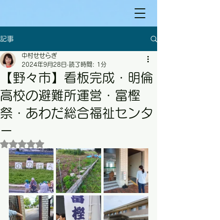
記事
中村せせらぎ
2024年9月28日
読了時間: 1分
【野々市】看板完成・明倫
高校の避難所運営・富樫
祭・あわだ総合福祉センタ
ー
5つ星のうちNaNと評価されています。