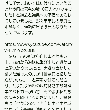
けに任せておいてはいけない
というこ
とが今回の署名の数10万人でハッキリ
した」と議会と議員への不信をあらわ
にしていました。野々市市民の感覚と
乖離なく、信頼に足る議員となりたい
と切に感じます。
https://www.youtube.com/watch?
v=F7h-Yot63B8
　夕方、市役所から自転車で帰宅途
中、お店から道路に飛び出してきた車
とぶつかりましたた。大きな音がして
驚いた通行人の方が「警察に連絡した
方がいいよ。」と声をかけてくださ
り、たまたま道路の反対側で事故処理
中のパトカーがいて、そのまま私たち
の様子を聞いてくださいました。警察
官は「けがななくても自転車と車がぶ
つかったら警察に連絡するのが正しい