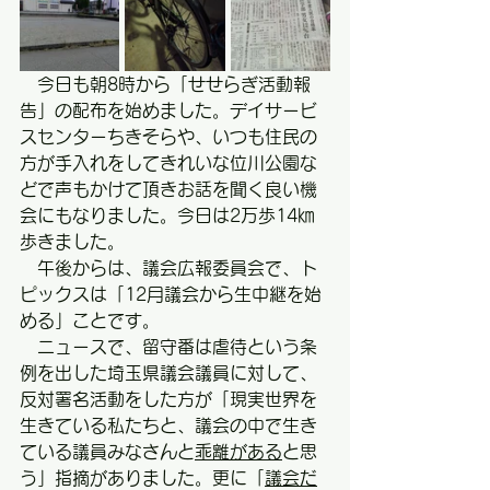
　今日も朝8時から「せせらぎ活動報
告」の配布を始めました。デイサービ
スセンターちきそらや、いつも住民の
方が手入れをしてきれいな位川公園な
どで声もかけて頂きお話を聞く良い機
会にもなりました。今日は2万歩14㎞
歩きました。
　午後からは、議会広報委員会で、ト
ピックスは「12月議会から生中継を始
める」ことです。
　ニュースで、留守番は虐待という条
例を出した埼玉県議会議員に対して、
反対署名活動をした方が「現実世界を
生きている私たちと、議会の中で生き
ている議員みなさんと
乖離がある
と思
う」指摘がありました。更に「
議会だ