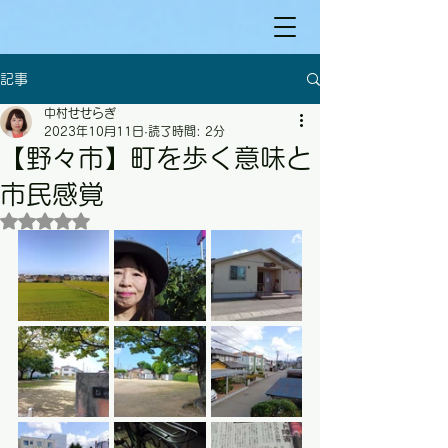
記事
中村せせらぎ
2023年10月11日
読了時間: 2分
【野々市】町を歩く意味と
市民感覚
5つ星のうちNaNと評価されています。