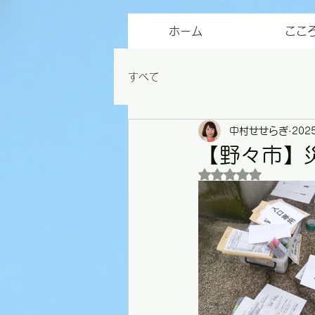
ホーム
ここ
すべて
中村せせらぎ
202
【野々市】
5つ星のうちNaN