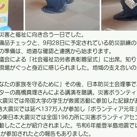
、災害と福祉に向き合う一日でした。
備品チェックと、9月28日に予定されている防災訓練
の準備は、地道な確認と連携から始まります。
議会による「社会福祉功労者表彰贈呈式」に出席。知り
現場がぐっと身近に感じられました。地域の支え合いの
あなたの家族を守るために」その後、日本防災士会理事
ターの高橋真理さんによる講演を聴講。災害ボランティ
東大震災では帝国大学の学生が救援活動に参加した記録が
淡路大震災では延べ137万人が参加し「ボランティア元年
年の東日本大震災では全国196カ所に災害ボランティアセ
活動したことが紹介されました。令和6年能登半島地震では
上が参加されたとの報告もありました。