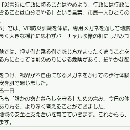
「災害時に行政に頼ることはやめよう。行政には行政に
きることは自分でやる」という言葉。市民一人ひとりの
。
25」では、VR防災訓練を体験。専用メガネを通して地
長く大きな揺れに思わずバーチャル映像の机にしがみつ
験では、押す側と乗る側で感じ方がまったく違うことを
る方にとっては前のめりになる危険があり、細やかな配
をつけ、視界が不自由になるメガネをかけての歩行体験
安を肌で感じました。
せる一日
らも「誰かの命と暮らしを守る」ための営み。今日の体
あり方を、より深く考えることができました。
地域の安全と支え合いを育てていきます。これからも、
ます。