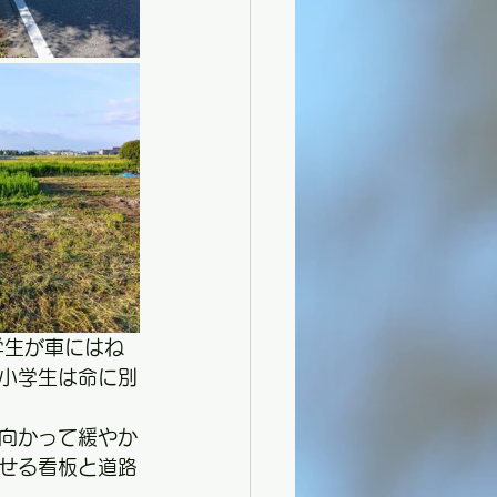
学生が車にはね
小学生は命に別
向かって緩やか
せる看板と道路