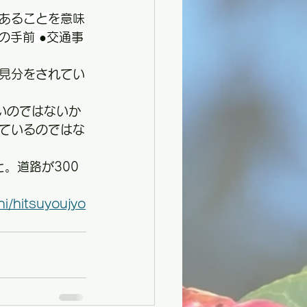
あることを意味
の手前 ●交通事
況見分をされてい
いのではないか
ているのではな
。道路が300
hi/hitsuyoujyo