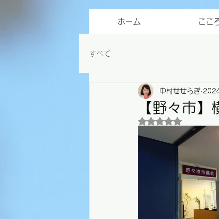
ホーム
ここ
すべて
中村せせらぎ
202
【野々市】
5つ星のうちNaN