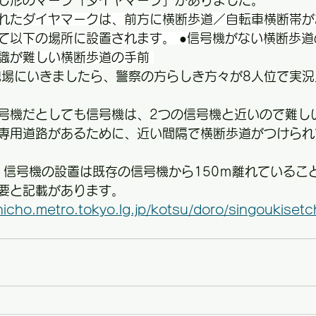
し形のマーク「ダイヤマーク」がありました。
れたダイヤマークは、前方に横断歩道／自転車横断帯が
て以下の場所に設置されます。 ●信号機がない横断歩道
識が難しい横断歩道の手前 
現場にいきましたら、警察の方らしき方々が8人位で実
号機だとしても信号機は、2つの信号機と近いので難し
専用道路があるために、近い間隔で横断歩道がつけられ
、信号機の設置は既存の信号機から150ｍ離れていること
要と記載があります。
icho.metro.tokyo.lg.jp/kotsu/doro/singoukisetc