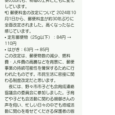
便の流れも、物価の上昇とともに変化
しています。
📮 郵便料金の改定について 2024年10
月1日から、郵便料金が約30年ぶりに
全面改定されました。高くなったなと
感じています。
• 定形郵便物（25g以下）：84円 → 
110円
• はがき：63円 → 85円　
この改定は、郵便物数の減少、燃料
費・人件費の高騰などを背景に、郵便
事業の持続可能性を確保するために行
われたものです。市民生活に密接に関
わる制度改定だと思います。
　夜には、野々市市子ども会育成連絡
協議会の委員会に参加しました。子育
てや子ども会活動に関わる親御さんの
声を伺い、忙しい日々の中でも地域活
動に関心を寄せてくださる保護者の皆