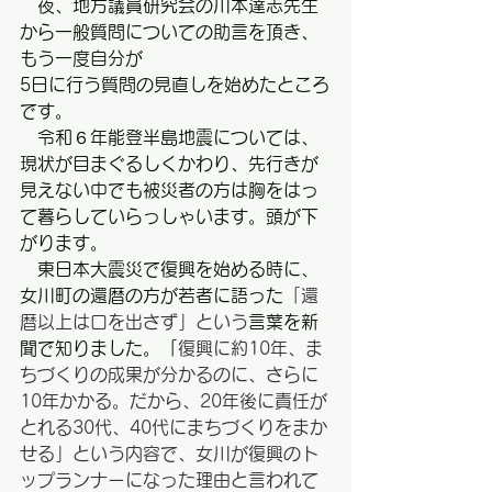
　夜、地方議員研究会の川本達志先生
から一般質問についての助言を頂き、
もう一度自分が
5日に行う質問の見直しを始めたところ
です。
　令和６年能登半島地震については、
現状が目まぐるしくかわり、先行きが
見えない中でも被災者の方は胸をはっ
て暮らしていらっしゃいます。頭が下
がります。
　東日本大震災で復興を始める時に、
女川町の還暦の方が若者に語った
「還
暦以上は口を出さず」という
言葉を新
聞で知りました。「
復興に約10年、ま
ちづくりの成果が分かるのに、さらに
10年かかる。だから、20年後に責任が
とれる30代、40代にまちづくりをまか
せる」という内容で、女川が復興のト
ップランナーになった理由と言われて