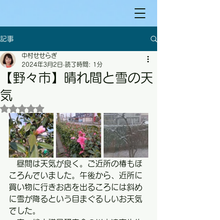
記事
中村せせらぎ
2024年3月2日
読了時間: 1分
【野々市】晴れ間と雪の天
気
5つ星のうちNaNと評価されています。
　昼間は天気が良く。ご近所の椿もほ
ころんでいました。午後から、近所に
買い物に行きお店を出るころには斜め
に雪が降るという目まぐるしいお天気
でした。