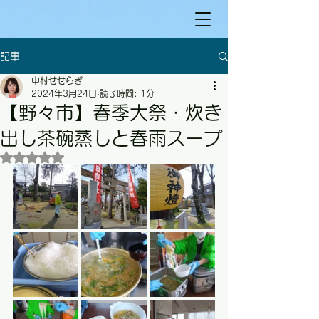
記事
中村せせらぎ
2024年3月24日
読了時間: 1分
【野々市】春季大祭・炊き
出し茶碗蒸しと春雨スープ
5つ星のうちNaNと評価されています。