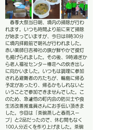
　春季大祭当日朝、境内の掃除が行わ
れます。いつも時間より前に来て掃除
が始まっていますが、今日は8時30分
に境内拝殿前で朝礼が行われました。
赤い薬師日吉神社の旗が鮮やかで提灯
も掲げられました。その後、9時過ぎか
ら老人福祉センター椿荘への炊き出し
に向かいました。いつもは調理に参加
される避難者の方たちが、輪島に帰る
予定があったり、帰るかもしれないと
いうことで参加できませんでした。こ
のため、急遽他の町内会の防災士や食
生活改善推進員さんにお手伝い頂きま
した。今回は「茶碗蒸しと春雨スー
プ」と2品だったので、休む間もなく
100人分近くを作り上げました。茶碗