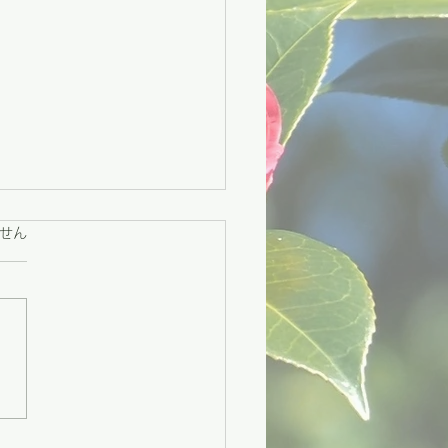
ています。
せん
々市】困りごとに寄り添
援と、地域をつなぐ交流