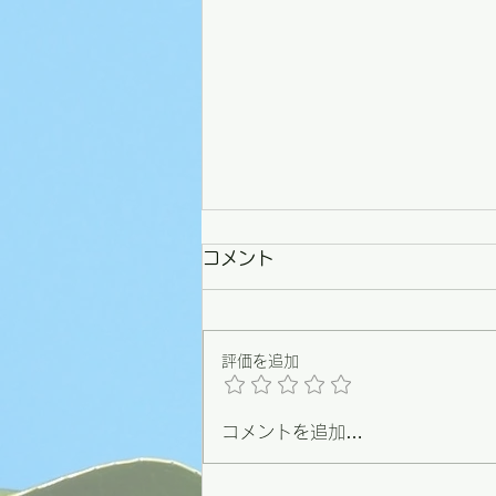
コメント
評価を追加
コメントを追加…
【野々市】条例づくりの原点
を思い出した一日