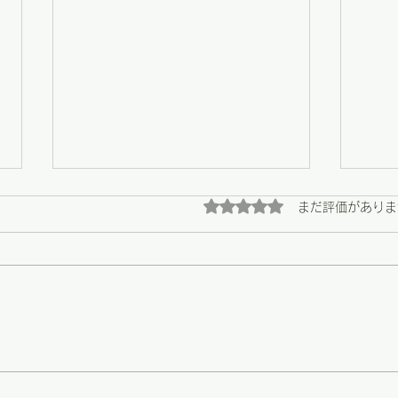
5つ星のうち0と評価され
まだ評価がありま
【野々市】畑の恵みと、心に
【野
残る陶芸展の最終日
う支