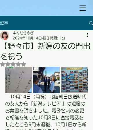
記事
中村せせらぎ
2024年10月14日
読了時間: 1分
【野々市】新潟の友の門出
を祝う
5つ星のうちNaNと評価されています。
　10月14日（月祝）北陸朝日放送時代
の友人から「新潟テレビ21」の退職の
お葉書を頂きました。電子名刺の変更
で転職を知った10月3日に直接電話を
したところ9月末退職、10月1日から新