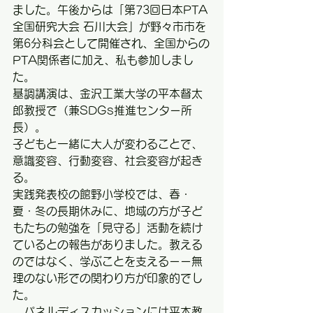
ました。午後からは「第73回日本PTA
全国研究大会 石川大会」が野々市市を
第6分科会として開催され、全国からの
PTA関係者に加え、私も参加しまし
た。
基調講演は、金沢工業大学の平本督太
郎教授で（兼SDGs推進センター所
長）。
子どもと一緒に大人が変わることで、
意識変容、行動変容、社会変容が起き
る。
実践発表校の館野小学校では、春・
夏・冬の長期休みに、地域の方が子ど
もたちの勉強を「見守る」活動を続け
ているとの報告がありました。教える
のではなく、学ぶことを支えるーー無
理のない形での関わり方が印象的でし
た。
　パネルディスカッションには平本教