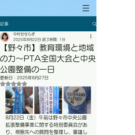
記事
中村せせらぎ
2025年8月22日
読了時間: 1分
【野々市】教育環境と地域
の力～PTA全国大会と中央
公園整備の一日
更新日：
2025年8月27日
5つ星のうちNaNと評価されています。
8月22日（金）午前は野々市中央公園
拡張整備事業に関する特別委員会があ
り、視察先への質問を整理し、審議し