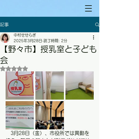
記事
中村せせらぎ
2025年3月28日
読了時間: 2分
【野々市】授乳室と子ども
会
5つ星のうちNaNと評価されています。
　3月28日（金）、市役所では異動を