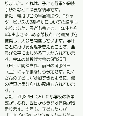
りました。これは、子ども行事の保険
手続きなどに必要な情報です。
また、輪投げ台の半額補助や、Tシャ
ツ・ビブスの3割補助についての説明も
ありました。子ども会では、1年生から
6年生まで楽しめる競技として輪投げを
推奨し、大会も開催しています。学年
ごとに投げる距離を変えることで、全
員が公平に楽しめる工夫がされていま
す。今年の輪投げ大会は5月25日
（日）に開催され、前日の5月24日
（土）には準備を行う予定です。たく
さんの子どもが参加できるように、他
の行事と重ならない配慮もされていま
す。。
また、7月22日（火）に小学校の終業
式が行われ、翌日からラジオ体操が始
まります。今年も、子どもたちが
「THE SDGs アクションカードゲー