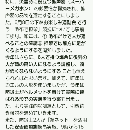
特に、
災害時に役立つ拡声器（スーパ
ーメガホン）
 の必要性が指摘され、拡
声器の品物を選定することにしまし
た。6月8日の
下林お楽しみ運動会
 で行
う「毛布で担架」競技についても事前
に検討。昨年は、① 
毛布だけで人が運
べることの確認
② 
担架では前方に足が
くるようにする
を周知しました。
今年はさらに、
6人で持つ場合に後列の
人が背の高い人になるよう調整し、頭
が低くならないようにする
 ことも伝え
られればと思います。加えて、昨年は
カエルの人形を使いましたが、
今年は
防災士がヘルメットを着けて実際に運
ばれる形での実演を行う案
も出まし
た。より実践的な訓練として、引き続
き検討を進めていきます。
また、防災士2人が「結ネット」を活用
した
安否確認訓練
も実施。9時から18