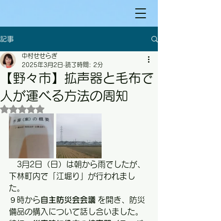
記事
中村せせらぎ
2025年3月2日
読了時間: 2分
【野々市】拡声器と毛布で
人が運べる方法の周知
5つ星のうちNaNと評価されています。
　3月2日（日）は朝から雨でしたが、
下林町内で「江堀り」が行われまし
た。
９時から
自主防災会会議
 を開き、防災
備品の購入について話し合いました。