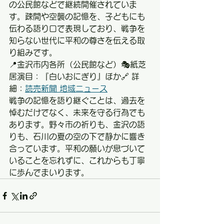
の公民館などで継続開催されていま
す。疎開や空襲の記憶を、子どもにも
伝わる語り口で表現しており、戦争を
知らない世代に平和の尊さを伝える取
り組みです。
📍金沢市内各所（公民館など）🎭紙芝
居演目：『白いおにぎり』ほか🔗 詳
細：
読売新聞 地域ニュース
戦争の記憶を語り継ぐことは、過去を
悼むだけでなく、未来を守る行為でも
あります。野々市の祈りも、金沢の語
りも、石川の夏の空の下で静かに響き
合っています。平和の願いが息づいて
いることを忘れずに、これからも丁寧
に歩んでまいります。