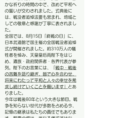
かな祈りの時間の中で、改めて平和へ
の誓いが交わされました。式典後に
は、戦没者追悼法要も営まれ、地域と
しての敬意と感謝が丁寧に表されまし
た。
全国では、8月15日「終戦の日」に、
日本武道館で国主催の全国戦没者追悼
式が開催されました。約310万人の犠
牲者を悼み、天皇皇后両陛下をはじ
め、遺族・政府関係者・各界代表が参
列。陛下のお言葉には、「
戦中・戦後
の苦難を語り継ぎ、皆で心を合わせ、
将来にわたって平和と人々の幸せを希
求し続けていくことを願います」
とあ
りました。
今年は戦後80年という大きな節目。戦
争を知らない世代が多数を占める今、
記憶の継承は私たちの責任でもありま