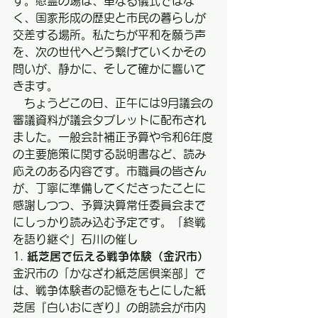
す。慰霊の場は、単なる儀式ではな
く、国家形成の歴史と市民の暮らしが
交差する場所。私たちが平和を願う声
を、次の世代へどう繋げていくかその
問いが、静かに、そして確かに響いて
きます。
　ちょうどこの日、正午には9月議会の
審議資料が議会タブレットに配布され
ました。一般会計補正予算や令和6年度
の主要施策に関する説明書など、読み
応えのある内容です。市職員の皆さん
が、丁寧に準備してくださったことに
感謝しつつ、予算決算常任委員会まで
にしっかり読み込む予定です。「終戦
を語り継ぐ」石川の催し
1. 
紙芝居で伝える戦争体験（金沢市）
金沢市の「かなざわ紙芝居倶楽部」で
は、戦争体験者の記憶をもとにした紙
芝居『白いおにぎり』の朗読会が市内