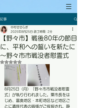
記事
中村せせらぎ
2025年8月25日
読了時間: 2分
【野々市】戦後80年の節目
に、平和への誓いを新たに
～野々市市戦没者慰霊式
5つ星のうちNaNと評価されています。
8月25日（月）「野々市市戦没者慰霊
式」が執り行われました。粟市長をは
じめ、富奥地区・本町地区など地区ご
とに遺族代表の皆様がご挨拶され、静