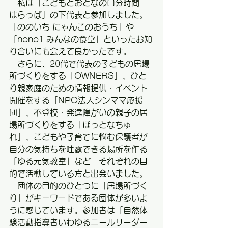
　私は「こどもとおとなの自分時間　
はらっぱ」の下代表と参加しました。
「ののいち にゃんこのおうち」や
「nono1 みんなの食堂」といったお知
り合いにも会えて良かったです。
　さらに、20代で代表の子どもの居場
所づくりをする「OWNERS」、ひと
り親家庭のための情報提供・イベント
開催をする「NPO法人シンママ応援
団」、不登校・発達障がいの親子の居
場所づくりをする「ほっとなちゅ
れ」、こどもや子育てに悩む保護者が
自分の気持ちを吐露できる場所を作る
「ゆる元気教室」など　それぞれの目
的で活動している方と出会いました。
　団体の目的のひとつに「居場所づく
り」がキーワードである団体が多いよ
うに感じています。
参加者は「自然体
験活動指導者いわゆるニールリーダー