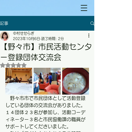
記事
中村せせらぎ
2023年10月6日
読了時間: 2分
【野々市】市民活動センタ
ー登録団体交流会
5つ星のうちNaNと評価されています。
　野々市市で市民団体として活動登録
している団体の交流会がありました。
１４団体２３名が参加し、活動コーデ
ィネーター３名と市民協働課の職員が
サポートしてくださいました。