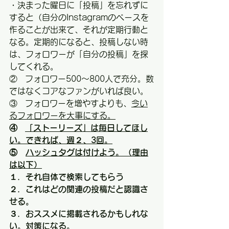
・
決まった曜日に「投稿」を忘れずに
すると（自分のInstagramのペースを
作ることが出来て、それが定期行動と
なる。定期的になると、投稿しない時
は、フォロワーが「自分の投稿」を探
してくれる。
②   フォロワー500～800人で充分。数
ではなくコアなファンがいれば良い。
③   フォロワーを増やすよりも、
今い
るフォロワーを大事にする。
④   
「ストーリーズ」は毎日してほし
い。できれば、週２、3回。
⑤　
ハッシュタグは付けよう。（理由
は以下）
１．それ自体で検索してもらう
２．これはどの関連の投稿だと認識さ
せる。
３．おススメに掲載されるかもしれな
い。対策になる。