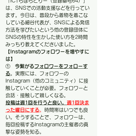
「ICTらぼらとりー（登録番号64）」
は、SNSでの活動支援などを行ってい
ます。今日は、普段から着物を着こな
している細谷代表が、SNSによる発信
方法を学びたいという他の登録団体に
SNSの特性を生かした使い方を2時間
みっちり教えてくださいました。
【Instagramのフォロワーを増やすに
は】
①   
今繋がる
フォロワーをフォローす
る
。実際には、フォロワーの
Instagram（他のコミュニティ）に接
触していくことが必要。フォロワーと
会話・接触して親しくなる。
投稿は週1回を行うと良い。
週1回決ま
った曜日にする
。
時間帯はいつでも良
い。そうすることで、フォロワーは、
毎回投稿するInstagramの主催者の真
摯な姿勢を知る。