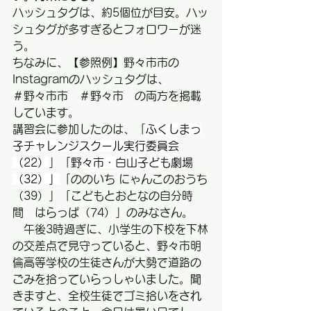
ハッシュタグは、約5個位が目安。ハッ
シュタグが多すぎるとフォロワーが迷
う。
ちなみに、【参照例】野々市市の
Instagramのハッシュタグは、
＃野々市市　＃野々市　の両方を掲載
しています。
講習会に参加したのは、「
ふくしまっ
子チャレンジスクール実行委員会
（22）
」「
野々市・白山子ども劇場
（32）」
「ののいち にゃんこのおうち
（39）」「こどもとおとなの自分時
間　はらっぱ（74）」のみなさん。
　午後3時過ぎに、小学生の下校を下林
の交差点で見守っていると、野々市明
倫高等学校の生徒さんが大勢で道路の
ごみを拾っていらっしゃいました。聞
きますと、全校生徒でゴミ拾いをされ