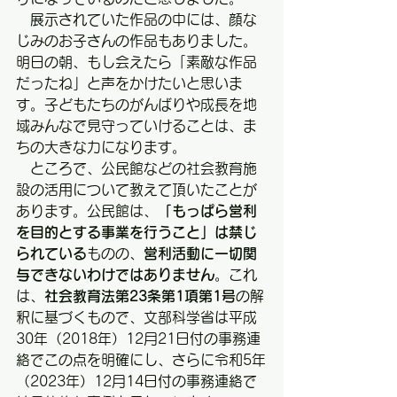
　展示されていた作品の中には、顔な
じみのお子さんの作品もありました。
明日の朝、もし会えたら「素敵な作品
だったね」と声をかけたいと思いま
す。子どもたちのがんばりや成長を地
域みんなで見守っていけることは、ま
ちの大きな力になります。
　ところで、公民館などの社会教育施
設の活用について教えて頂いたことが
あります。公民館は、
「もっぱら営利
を目的とする事業を行うこと」は禁じ
られている
ものの、
営利活動に一切関
与できないわけではありません
。これ
は、
社会教育法第23条第1項第1号
の解
釈に基づくもので、文部科学省は平成
30年（2018年）12月21日付の事務連
絡でこの点を明確にし、さらに令和5年
（2023年）12月14日付の事務連絡で