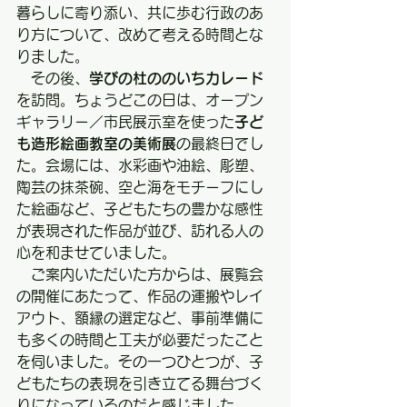
暮らしに寄り添い、共に歩む行政のあ
り方について、改めて考える時間とな
りました。
　その後、
学びの杜ののいちカレード
を訪問。ちょうどこの日は、オープン
ギャラリー／市民展示室を使った
子ど
も造形絵画教室の美術展
の最終日でし
た。会場には、水彩画や油絵、彫塑、
陶芸の抹茶碗、空と海をモチーフにし
た絵画など、子どもたちの豊かな感性
が表現された作品が並び、訪れる人の
心を和ませていました。
　ご案内いただいた方からは、展覧会
の開催にあたって、作品の運搬やレイ
アウト、額縁の選定など、事前準備に
も多くの時間と工夫が必要だったこと
を伺いました。その一つひとつが、子
どもたちの表現を引き立てる舞台づく
りになっているのだと感じました。